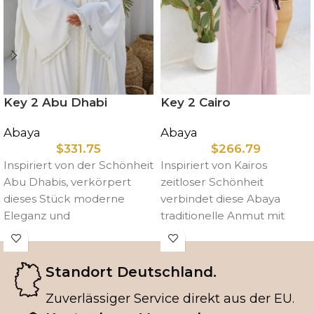
Key 2 Abu Dhabi
Key 2 Cairo
Abaya
Abaya
$
331.75
$
266.79
Inspiriert von der Schönheit
Inspiriert von Kairos
Abu Dhabis, verkörpert
zeitloser Schönheit
dieses Stück moderne
verbindet diese Abaya
Eleganz und
traditionelle Anmut mit
unaufdringlichen Luxus. Die
modernen Akzenten.
ideale Wahl für besondere
Handgefertigt für dich, um
Anlässe
an festlichen Anlässen,
Standort Deutschland.
Zuverlässiger Service direkt aus der EU.